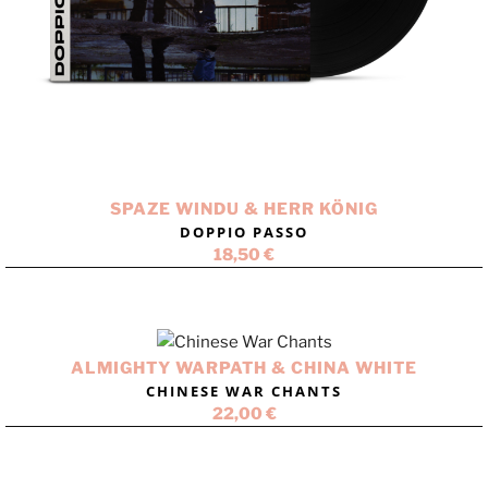
SPAZE WINDU & HERR KÖNIG
DOPPIO PASSO
18,50
€
ALMIGHTY WARPATH & CHINA WHITE
CHINESE WAR CHANTS
22,00
€