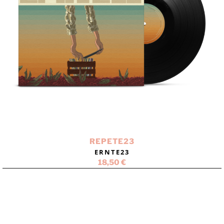
REPETE23
ERNTE23
18,50
€