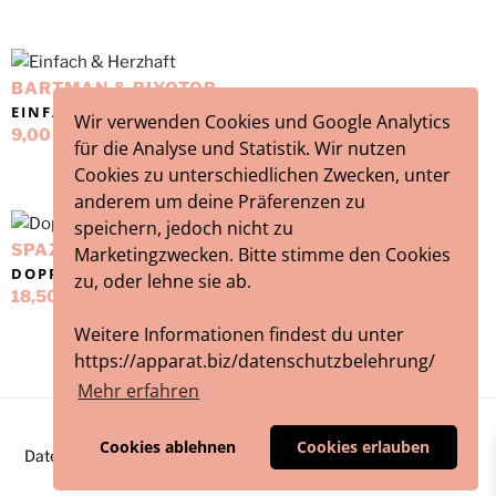
BARTMAN & BIYOTOB
EINFACH & HERZHAFT
Wir verwenden Cookies und Google Analytics
9,00
€
für die Analyse und Statistik. Wir nutzen
Cookies zu unterschiedlichen Zwecken, unter
anderem um deine Präferenzen zu
speichern, jedoch nicht zu
SPAZE WINDU & HERR KÖNIG
Marketingzwecken. Bitte stimme den Cookies
DOPPIO PASSO (INSTRUMENTALS)
zu, oder lehne sie ab.
18,50
€
Weitere Informationen findest du unter
https://apparat.biz/datenschutzbelehrung/
Mehr erfahren
Cookies ablehnen
Cookies erlauben
Datenschutzbelehrung
Impressum
/ Webworks by
blumeblau