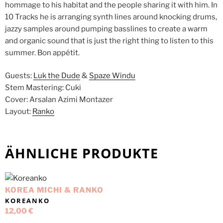
hommage to his habitat and the people sharing it with him. In
10 Tracks he is arranging synth lines around knocking drums,
jazzy samples around pumping basslines to create a warm
and organic sound that is just the right thing to listen to this
summer. Bon appétit.
Guests:
Luk the Dude
&
Spaze Windu
Stem Mastering: Cuki
Cover: Arsalan Azimi Montazer
Layout:
Ranko
ÄHNLICHE PRODUKTE
KOREA MICHI & RANKO
KOREANKO
12,00
€