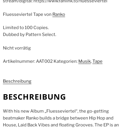
stream/digital: https://www.fanlink.to/fluesseviertel
Fluesseviertel Tape von
Ranko
Limited to 100 Copies.
Dubbed by Pattern Select.
Nicht vorrätig
Artikelnummer:
AAT002
Kategorien:
Musik
,
Tape
Beschreibung
BESCHREIBUNG
With his new Album „Fluesseviertel“, the go-getting
beatmaker Ranko builds a bridge between Hip Hop and
House, Laid Back Vibes and floating Grooves. The EP is an