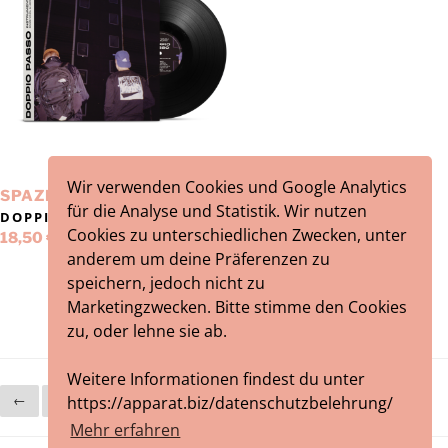
Wir verwenden Cookies und Google Analytics
SPAZE WINDU & HERR KÖNIG
für die Analyse und Statistik. Wir nutzen
DOPPIO PASSO (INSTRUMENTALS)
Cookies zu unterschiedlichen Zwecken, unter
18,50
€
anderem um deine Präferenzen zu
speichern, jedoch nicht zu
Marketingzwecken. Bitte stimme den Cookies
zu, oder lehne sie ab.
Weitere Informationen findest du unter
https://apparat.biz/datenschutzbelehrung/
←
1
2
Mehr erfahren