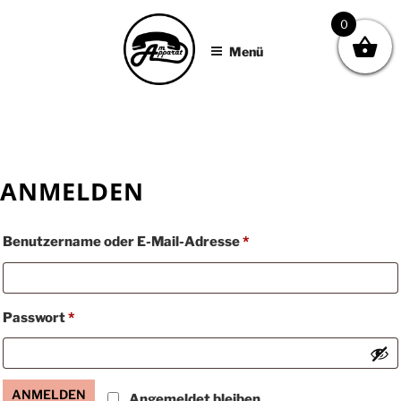
AM APPARAT
Zum
0
Inhalt
Menü
springen
ANMELDEN
Erforderlich
Benutzername oder E-Mail-Adresse
*
Erforderlich
Passwort
*
ANMELDEN
Angemeldet bleiben