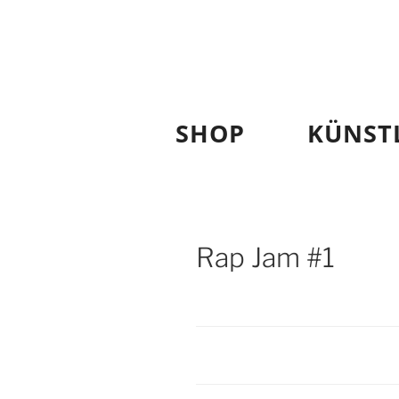
AM APPAR
Zum
Inhalt
springen
SHOP
KÜNST
Rap Jam #1