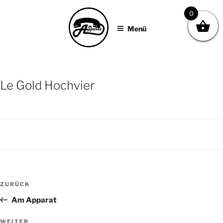
AM APPARAT
Zum
0
Inhalt
Menü
springen
Le Gold Hochvier
BEITRAGSNAVIGATION
Vorheriger
ZURÜCK
Beitrag
Am Apparat
Nächster
WEITER