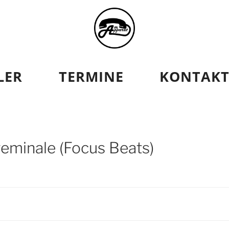
AT
LER
TERMINE
KONTAK
eminale (Focus Beats)