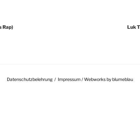
GATION
s Rap)
Luk T
Datenschutzbelehrung
Impressum
/ Webworks by
blumeblau