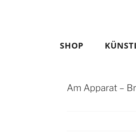
AM APPAR
Zum
Inhalt
springen
SHOP
KÜNST
Am Apparat – Br