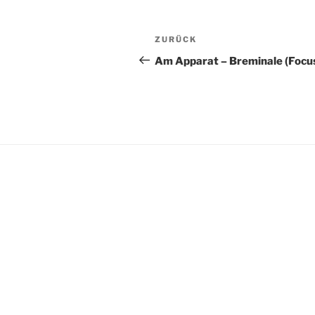
BEITRAGSNAVI
Vorheriger
ZURÜCK
Beitrag
Am Apparat – Breminale (Focu