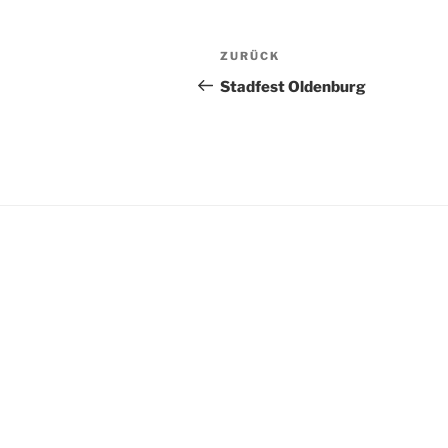
BEITRAGSNAVI
Vorheriger
ZURÜCK
Beitrag
Stadfest Oldenburg