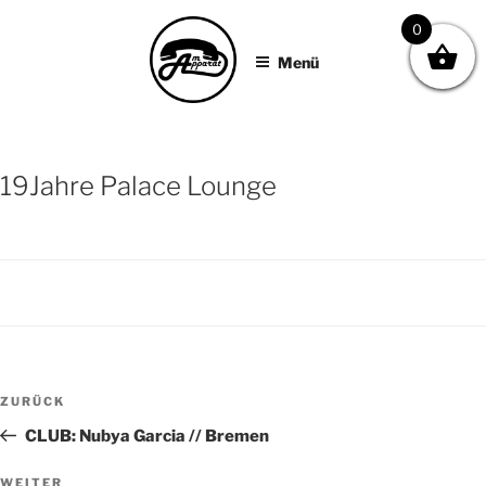
AM APPARAT
Zum
0
Inhalt
Menü
springen
19Jahre Palace Lounge
BEITRAGSNAVIGATION
Vorheriger
ZURÜCK
Beitrag
CLUB: Nubya Garcia // Bremen
Nächster
WEITER